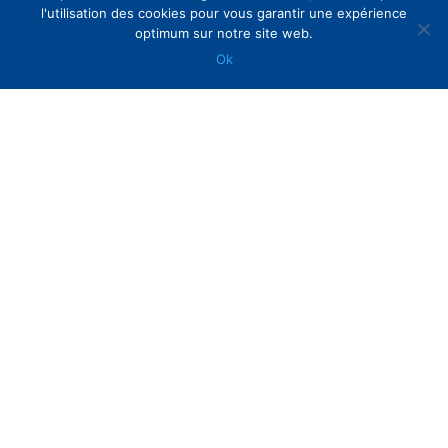
l'utilisation des cookies pour vous garantir une expérience
optimum sur notre site web.
HTML / CSS – 95%
Ok
JAVA SCRIPT / JQUERY – 90%