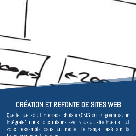
CRÉATION ET REFONTE DE SITES WEB
Quelle que soit l’interface choisie (CMS ou programmation
intégrale), nous construisons avec vous un site internet qui
vous ressemble dans un mode d’échange basé sur la
transparence et le conseil.